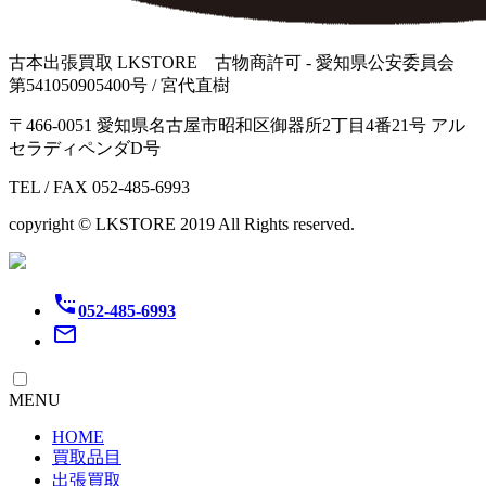
古本出張買取 LKSTORE 古物商許可 - 愛知県公安委員会
第541050905400号 / 宮代直樹
〒466-0051 愛知県名古屋市昭和区御器所2丁目4番21号 アル
セラディペンダD号
TEL / FAX 052-485-6993
copyright © LKSTORE 2019 All Rights reserved.
settings_phone
052-485-6993
mail_outline
MENU
HOME
買取品目
出張買取