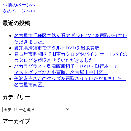
<<前のページへ
次のページへ>>
最近の投稿
名古屋市千種区で熟女系アダルトDVDを買取させてい
ただきました。
愛知県清須市でアダルトDVDを出張買取。
名古屋市昭和区で旧車カタログやバイク,オートバイの
カタログを買取させていただきました。
バカラグラス・島津薩摩切子・DVD・単行本・アーテ
ィストグッズなどを買取。名古屋市中川区。
矢沢永吉さんのグッズを買取させていただきました。
名古屋市南区。
カテゴリー
カ
テ
アーカイブ
ゴ
リ