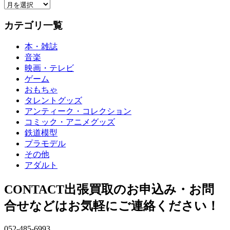
ア
ー
ー
カテゴリ一覧
カ
イ
本・雑誌
ブ
音楽
映画・テレビ
ゲーム
おもちゃ
タレントグッズ
アンティーク・コレクション
コミック・アニメグッズ
鉄道模型
プラモデル
その他
アダルト
CONTACT
出張買取のお申込み・お問
合せなどはお気軽にご連絡ください！
052-485-6993