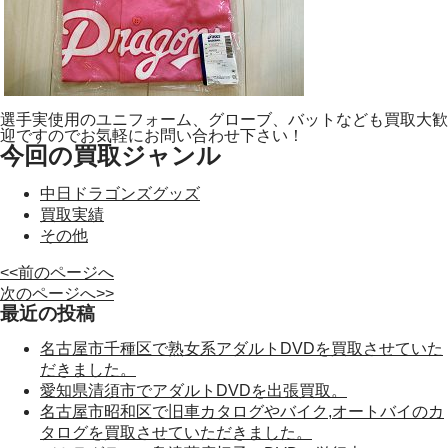
選手実使用のユニフォーム、グローブ、バットなども買取大歓
迎ですのでお気軽にお問い合わせ下さい！
今回の買取ジャンル
中日ドラゴンズグッズ
買取実績
その他
<<前のページへ
次のページへ>>
最近の投稿
名古屋市千種区で熟女系アダルトDVDを買取させていた
だきました。
愛知県清須市でアダルトDVDを出張買取。
名古屋市昭和区で旧車カタログやバイク,オートバイのカ
タログを買取させていただきました。