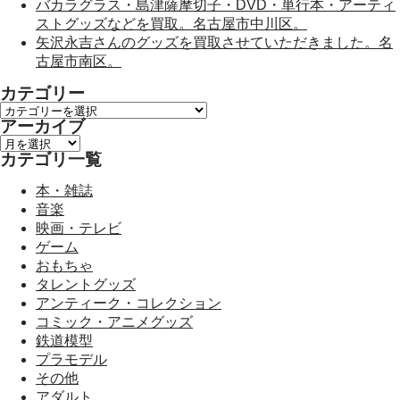
バカラグラス・島津薩摩切子・DVD・単行本・アーティ
ストグッズなどを買取。名古屋市中川区。
矢沢永吉さんのグッズを買取させていただきました。名
古屋市南区。
カテゴリー
カ
アーカイブ
テ
ア
ゴ
カテゴリ一覧
ー
リ
カ
ー
本・雑誌
イ
音楽
ブ
映画・テレビ
ゲーム
おもちゃ
タレントグッズ
アンティーク・コレクション
コミック・アニメグッズ
鉄道模型
プラモデル
その他
アダルト