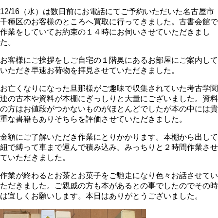
12/16（水）は数日前にお電話にてご予約いただいた名古屋市
千種区のお客様のところへ買取に行ってきました。古書会館で
作業をしていてお約束の１４時にお伺いさせていただきまし
た。
お客様にご挨拶をしご自宅の１階奥にあるお部屋にご案内して
いただき早速お荷物を拝見させていただきました。
お亡くなりになった旦那様がご趣味で収集されていた考古学関
連の古本や資料が本棚にぎっしりと大量にございました。資料
の方はお値段がつかないものがほとんどでしたが本の中には貴
重な書籍もありそちらを評価させていただきました。
金額にご了解いただき作業にとりかかります。本棚から出して
紐で縛って車まで運んで積み込み。みっちりと２時間作業させ
ていただきました。
作業が終わるとお茶とお菓子をご馳走になり色々お話させてい
ただきました。ご親戚の方も本があるとの事でしたのでその時
は宜しくお願いします。本日はありがとうございました。