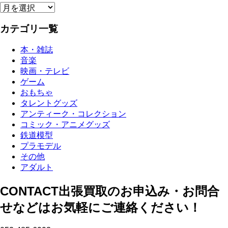
ー
ア
ー
カテゴリ一覧
カ
イ
ブ
本・雑誌
音楽
映画・テレビ
ゲーム
おもちゃ
タレントグッズ
アンティーク・コレクション
コミック・アニメグッズ
鉄道模型
プラモデル
その他
アダルト
CONTACT
出張買取のお申込み・お問合
せなどはお気軽にご連絡ください！