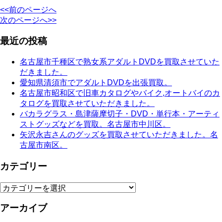
<<前のページへ
次のページへ>>
最近の投稿
名古屋市千種区で熟女系アダルトDVDを買取させていた
だきました。
愛知県清須市でアダルトDVDを出張買取。
名古屋市昭和区で旧車カタログやバイク,オートバイのカ
タログを買取させていただきました。
バカラグラス・島津薩摩切子・DVD・単行本・アーティ
ストグッズなどを買取。名古屋市中川区。
矢沢永吉さんのグッズを買取させていただきました。名
古屋市南区。
カテゴリー
カ
テ
アーカイブ
ゴ
リ