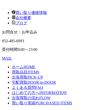
買い取り価格情報
会社概要
ブログ
お問合せ・お申込み
052-485-6993
受付時間
9:00～23:00
MAIL
ホーム
HOME
買取品目
ITEMS
出張買取
PICK-UP
宅配買取
DOOR-to-DOOR
よくある質問
FAQ
はじめての方へ
INFORMATION
出張買取の流れ
FLOW
買い取り実績
PURCHASED ITEMS