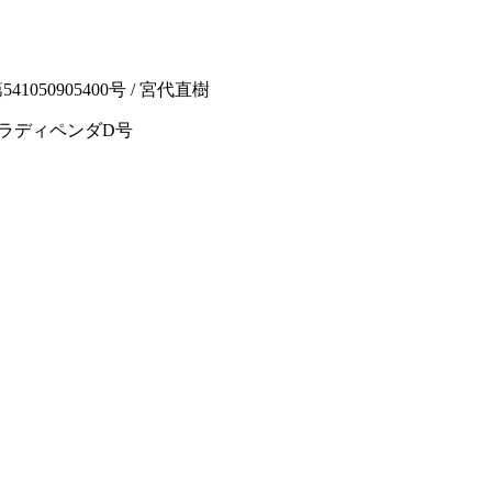
050905400号 / 宮代直樹
ルセラディペンダD号