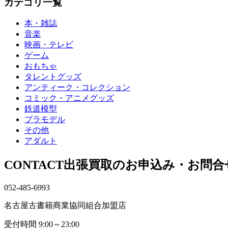
カテゴリ一覧
カ
イ
本・雑誌
ブ
音楽
映画・テレビ
ゲーム
おもちゃ
タレントグッズ
アンティーク・コレクション
コミック・アニメグッズ
鉄道模型
プラモデル
その他
アダルト
CONTACT
出張買取のお申込み・お問合
052-485-6993
名古屋古書籍商業協同組合加盟店
受付時間
9:00～23:00