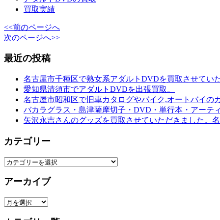
買取実績
<<前のページへ
次のページへ>>
最近の投稿
名古屋市千種区で熟女系アダルトDVDを買取させてい
愛知県清須市でアダルトDVDを出張買取。
名古屋市昭和区で旧車カタログやバイク,オートバイの
バカラグラス・島津薩摩切子・DVD・単行本・アーテ
矢沢永吉さんのグッズを買取させていただきました。名
カテゴリー
カ
テ
アーカイブ
ゴ
リ
ア
ー
ー