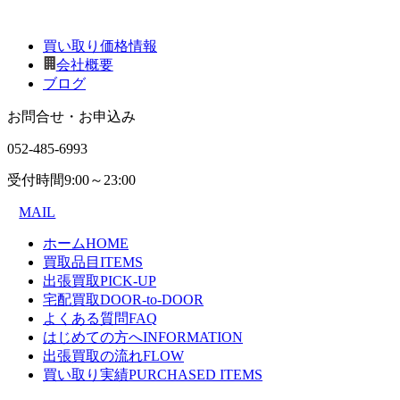
買い取り価格情報
会社概要
ブログ
お問合せ・お申込み
052-485-6993
受付時間
9:00～23:00
MAIL
ホーム
HOME
買取品目
ITEMS
出張買取
PICK-UP
宅配買取
DOOR-to-DOOR
よくある質問
FAQ
はじめての方へ
INFORMATION
出張買取の流れ
FLOW
買い取り実績
PURCHASED ITEMS