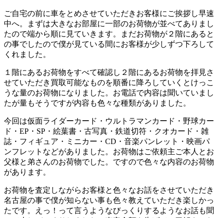
ご自宅の前に車をとめさせていただきお客様にご挨拶し早速
中へ。まずは大きなお部屋に一部のお荷物が並べてありまし
たので端から順に見ていきます。まだお荷物が２階にあると
の事でしたので僕が見ている間にお客様が少しずつ下ろして
くれました。
１階にあるお荷物をすべて確認し２階にあるお荷物を拝見さ
せていただき買取可能なものを順番に降ろしていくとけっこ
うな量のお荷物になりました。お電話で内容は聞いていまし
たが量もそうですが内容も色々な種類がありました。
今回は仮面ライダーカード・ウルトラマンカード・野球カー
ド・EP・SP・絵葉書・古写真・鉄道切符・クオカード・雑
誌・フィギュア・ミニカー・CD・音楽パンレット・映画パ
ンフレットなどがありました。お荷物はご依頼主ご本人とお
父様と弟さんのお荷物でした。ですので色々な内容のお荷物
があります。
お荷物を査定しながらお客様と色々なお話をさせていただき
名古屋の事で僕が知らない事も色々教えていただき楽しかっ
たです。えっ！って言うようなびっくりするようなお話も聞