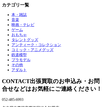
カテゴリ一覧
カ
イ
本・雑誌
ブ
音楽
映画・テレビ
ゲーム
おもちゃ
タレントグッズ
アンティーク・コレクション
コミック・アニメグッズ
鉄道模型
プラモデル
その他
アダルト
CONTACT
出張買取のお申込み・お問
合せなどはお気軽にご連絡ください！
052-485-6993