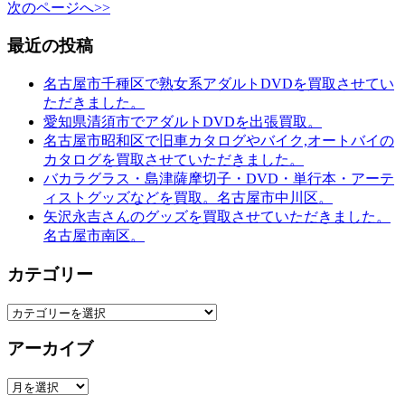
次のページへ>>
最近の投稿
名古屋市千種区で熟女系アダルトDVDを買取させてい
ただきました。
愛知県清須市でアダルトDVDを出張買取。
名古屋市昭和区で旧車カタログやバイク,オートバイの
カタログを買取させていただきました。
バカラグラス・島津薩摩切子・DVD・単行本・アーテ
ィストグッズなどを買取。名古屋市中川区。
矢沢永吉さんのグッズを買取させていただきました。
名古屋市南区。
カテゴリー
カ
テ
アーカイブ
ゴ
リ
ア
ー
ー