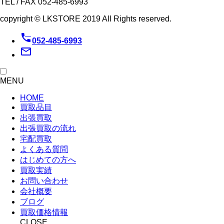
TEL / FAX 052-485-6993
copyright © LKSTORE 2019 All Rights reserved.
settings_phone
052-485-6993
mail_outline
MENU
HOME
買取品目
出張買取
出張買取の流れ
宅配買取
よくある質問
はじめての方へ
買取実績
お問い合わせ
会社概要
ブログ
買取価格情報
CLOSE