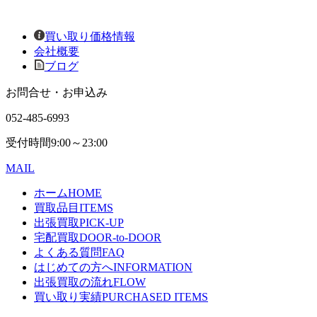
買い取り価格情報
会社概要
ブログ
お問合せ・お申込み
052-485-6993
受付時間
9:00～23:00
MAIL
ホーム
HOME
買取品目
ITEMS
出張買取
PICK-UP
宅配買取
DOOR-to-DOOR
よくある質問
FAQ
はじめての方へ
INFORMATION
出張買取の流れ
FLOW
買い取り実績
PURCHASED ITEMS