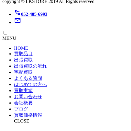
copyright © LKSTORE 2019 All Rights reserved.
settings_phone
052-485-6993
mail_outline
MENU
HOME
買取品目
出張買取
出張買取の流れ
宅配買取
よくある質問
はじめての方へ
買取実績
お問い合わせ
会社概要
ブログ
買取価格情報
CLOSE