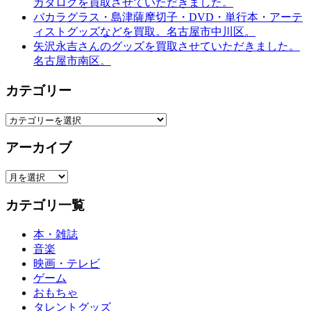
カタログを買取させていただきました。
バカラグラス・島津薩摩切子・DVD・単行本・アーテ
ィストグッズなどを買取。名古屋市中川区。
矢沢永吉さんのグッズを買取させていただきました。
名古屋市南区。
カテゴリー
カ
テ
アーカイブ
ゴ
リ
ア
ー
ー
カテゴリ一覧
カ
イ
本・雑誌
ブ
音楽
映画・テレビ
ゲーム
おもちゃ
タレントグッズ