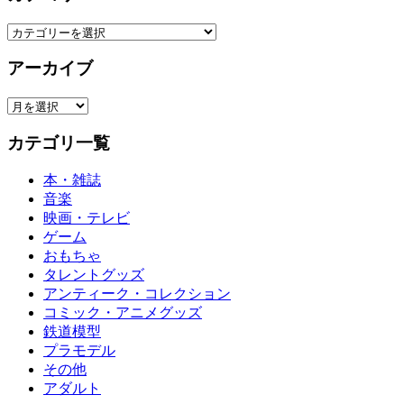
カ
テ
アーカイブ
ゴ
リ
ア
ー
ー
カテゴリ一覧
カ
イ
本・雑誌
ブ
音楽
映画・テレビ
ゲーム
おもちゃ
タレントグッズ
アンティーク・コレクション
コミック・アニメグッズ
鉄道模型
プラモデル
その他
アダルト