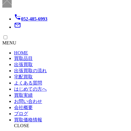
settings_phone
052-485-6993
mail_outline
MENU
HOME
買取品目
出張買取
出張買取の流れ
宅配買取
よくある質問
はじめての方へ
買取実績
お問い合わせ
会社概要
ブログ
買取価格情報
CLOSE