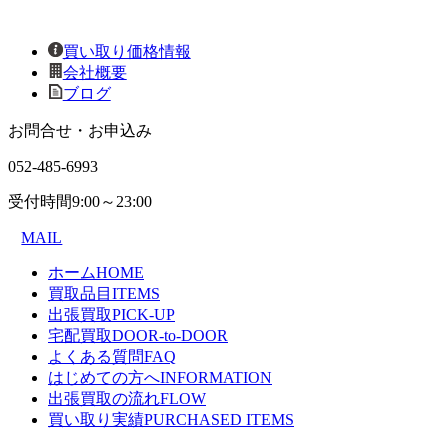
買い取り価格情報
会社概要
ブログ
お問合せ・お申込み
052-485-6993
受付時間
9:00～23:00
MAIL
ホーム
HOME
買取品目
ITEMS
出張買取
PICK-UP
宅配買取
DOOR-to-DOOR
よくある質問
FAQ
はじめての方へ
INFORMATION
出張買取の流れ
FLOW
買い取り実績
PURCHASED ITEMS