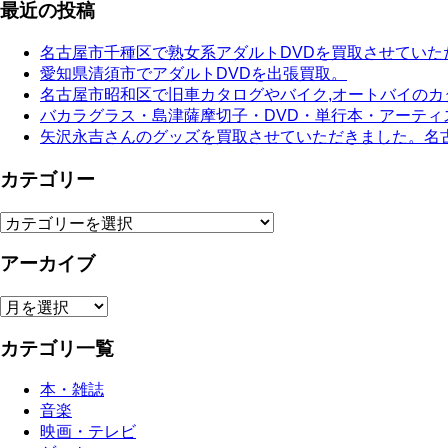
最近の投稿
名古屋市千種区で熟女系アダルトDVDを買取させていた
愛知県清須市でアダルトDVDを出張買取。
名古屋市昭和区で旧車カタログやバイク,オートバイの
バカラグラス・島津薩摩切子・DVD・単行本・アーテ
矢沢永吉さんのグッズを買取させていただきました。名
カテゴリー
カ
テ
アーカイブ
ゴ
リ
ー
ア
ー
カテゴリ一覧
カ
イ
ブ
本・雑誌
音楽
映画・テレビ