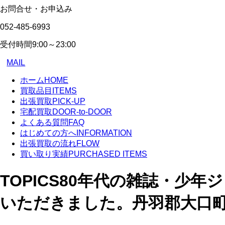
お問合せ・お申込み
052-485-6993
受付時間
9:00～23:00
MAIL
ホーム
HOME
買取品目
ITEMS
出張買取
PICK-UP
宅配買取
DOOR-to-DOOR
よくある質問
FAQ
はじめての方へ
INFORMATION
出張買取の流れ
FLOW
買い取り実績
PURCHASED ITEMS
TOPICS
80年代の雑誌・少年
いただきました。丹羽郡大口