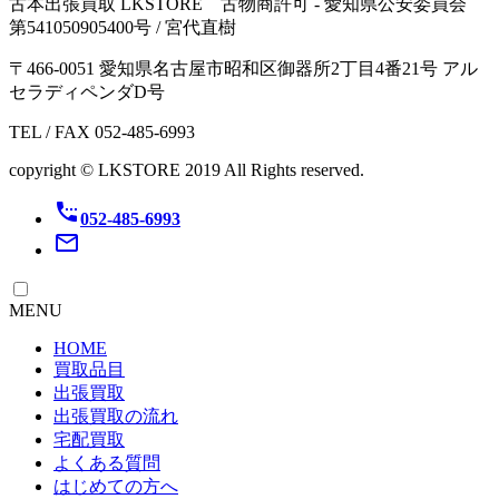
古本出張買取 LKSTORE 古物商許可 - 愛知県公安委員会
第541050905400号 / 宮代直樹
〒466-0051 愛知県名古屋市昭和区御器所2丁目4番21号 アル
セラディペンダD号
TEL / FAX 052-485-6993
copyright © LKSTORE 2019 All Rights reserved.
settings_phone
052-485-6993
mail_outline
MENU
HOME
買取品目
出張買取
出張買取の流れ
宅配買取
よくある質問
はじめての方へ