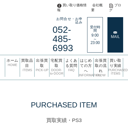
買い取り価格情
会社概
ブロ
報
要
グ
お問合せ・お申
込み
052-
受付時
間
9:00
485-
MAIL
～
23:00
6993
ホーム
買取品
出張買
宅配買
よくあ
はじめ
出張買
買い取
HOME
目
取
取
る質問
ての方
取の流
り実績
ITEMS
PICK-UP
DOOR-
FAQ
PURCHASED
へ
れ
to-DOOR
ITEMS
INFORMATION
FLOW
PURCHASED ITEM
買取実績・PS3