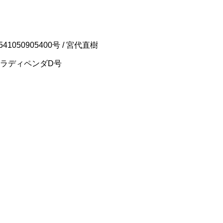
050905400号 / 宮代直樹
ルセラディペンダD号