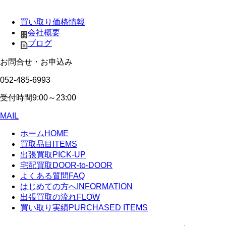
買い取り価格情報
会社概要
ブログ
お問合せ・お申込み
052-485-6993
受付時間
9:00～23:00
MAIL
ホーム
HOME
買取品目
ITEMS
出張買取
PICK-UP
宅配買取
DOOR-to-DOOR
よくある質問
FAQ
はじめての方へ
INFORMATION
出張買取の流れ
FLOW
買い取り実績
PURCHASED ITEMS