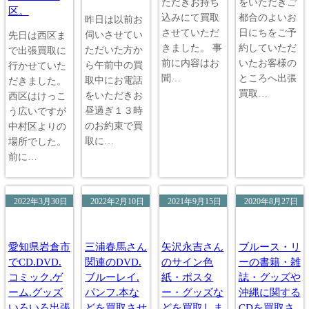
ただきお持ち
をいただきご
区。
込みにて買取
都合のよいお
昨日は以前お
させていただ
日にちをご予
伺いさせてい
先日は西区ま
きました。 事
約していただ
ただいた方か
で出張買取に
前に内容はお
いたお客様の
ら午前中の買
行かせていた
聞…
ところへ出張
取中にお電話
だきました。
買取…
をいただきお
西区はけっこ
昼過ぎ１３時
う広いですが
のお約束で買
中村区よりの
取に…
場所でした。
前に…
2022年3月30日
2022年2月10日
2021年9月15日
2020年8月27日
愛知県岩倉市
三浦春馬さん
矢沢永吉さん
ブルース・リ
でCD.DVD.
関連のDVD.
のサイン色
ーの書籍・雑
コミック.ゲ
ブルーレイ.
紙・ポスタ
誌・グッズや
ーム.グッズ
パンフ.本な
ー・グッズな
沖縄に関する
いろいろ出張
どを買取させ
どを買取しま
CDを買取さ