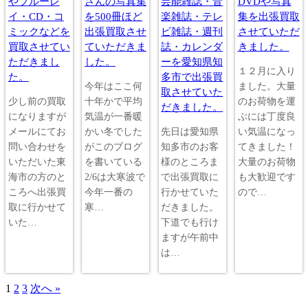
やブルーレ
さんの写真集
芸能雑誌・音
DVDや写真
イ・CD・コ
を500冊ほど
楽雑誌・テレ
集を出張買取
ミックなどを
出張買取させ
ビ雑誌・週刊
させていただ
買取させてい
ていただきま
誌・カレンダ
きました。
ただきまし
した。
ーを愛知県知
１２月に入り
た。
多市で出張買
今年はここ何
ました。大量
取させていた
少し前の買取
十年かで平均
のお荷物を運
だきました。
になりますが
気温が一番暖
ぶには丁度良
メールにてお
かい冬でした
先日は愛知県
い気温になっ
問い合わせを
がこのブログ
知多市のお客
てきました！
いただいた東
を書いている
様のところま
大量のお荷物
海市の方のと
2/6は大寒波で
で出張買取に
も大歓迎です
ころへ出張買
今年一番の
行かせていた
ので…
取に行かせて
寒…
だきました。
いた…
下道でも行け
ますが午前中
は…
1
2
3
次へ »