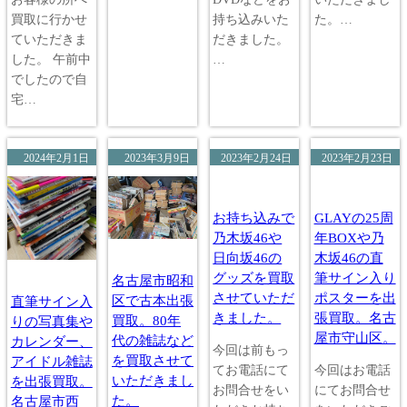
買取に行かせ
持ち込みいた
た。…
ていただきま
だきました。
した。 午前中
…
でしたので自
宅…
2024年2月1日
2023年3月9日
2023年2月24日
2023年2月23日
お持ち込みで
GLAYの25周
乃木坂46や
年BOXや乃
日向坂46の
木坂46の直
グッズを買取
筆サイン入り
名古屋市昭和
させていただ
ポスターを出
区で古本出張
直筆サイン入
きました。
張買取。名古
買取。80年
りの写真集や
屋市守山区。
代の雑誌など
カレンダー、
今回は前もっ
を買取させて
アイドル雑誌
てお電話にて
今回はお電話
いただきまし
を出張買取。
お問合せをい
にてお問合せ
た。
名古屋市西