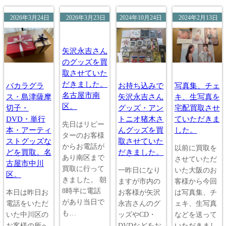
2026年3月24日
2026年3月23日
2024年10月24日
2024年2月13日
矢沢永吉さん
のグッズを買
取させていた
だきました。
バカラグラ
お持ち込みで
写真集、チェ
名古屋市南
ス・島津薩摩
矢沢永吉さん
キ、生写真を
区。
切子・
グッズ・アン
宅配買取させ
DVD・単行
トニオ猪木さ
ていただきま
先日はリピー
本・アーティ
んグッズを買
した。
ターのお客様
ストグッズな
取させていた
からお電話が
以前に買取を
どを買取。名
だきました。
あり南区まで
させていただ
古屋市中川
買取に行って
一昨日になり
いた大阪のお
区。
きました。 朝
ますが市内の
客様から今回
8時半に電話
本日は昨日お
お客様が矢沢
は写真集、チ
があり当日で
電話をいただ
永吉さんのグ
ェキ、生写真
も…
いた中川区の
ッズやCD・
などを送って
お客様の所へ
DVDなどをお
いただきまし