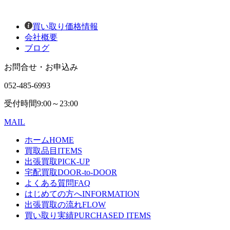
買い取り価格情報
会社概要
ブログ
お問合せ・お申込み
052-485-6993
受付時間
9:00～23:00
MAIL
ホーム
HOME
買取品目
ITEMS
出張買取
PICK-UP
宅配買取
DOOR-to-DOOR
よくある質問
FAQ
はじめての方へ
INFORMATION
出張買取の流れ
FLOW
買い取り実績
PURCHASED ITEMS