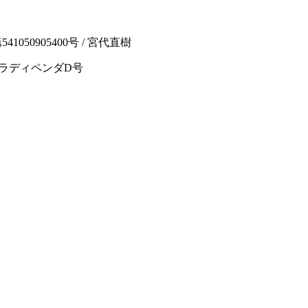
050905400号 / 宮代直樹
ルセラディペンダD号